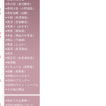
井の頭（春日醸造）
夜明け前（小野酒造）
内
黒松仙醸（仙醸）
)
今錦（米澤酒造）
真澄（宮坂醸造）
美寿々（みすず）
豊香（豊島屋）
D
本金（酒ぬのや本金）
T
帰山（千曲錦）
豊賀（とよか）
黒澤（黒澤酒造）
高天
T
勢正宗（丸世酒造店）
御湖鶴
リキュール（長野産）
焼酎（長野産）
伊那のウイスキー
信州のブランデー
T
信州のワイン・シードル
その他の商品
初めてのお客様へ
T
信州 伊那谷について