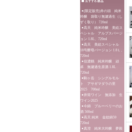
(限定販売)井の頭 純米
吟醸 袋取り無濾過生（し
ずく取り） 720ml
高天 純米吟醸 美絵ス
ペシャル アルプスバージ
ョン 1.8L、720ml
高天 美絵スペシャル
18号酵母バージョン 1.8Ｌ、
720ml
信濃鶴 純米吟醸 頑
卓 無濾過生原酒 1.8L
720ml
駒ヶ岳 シングルモル
ト アサギマダラの里
2025 700ml
井筒ワイン 無添加 生
ワイン2025
今錦 ブルーベリーのお
酒 500ml
高天 純米 金紋錦59
720ml
真澄 純米大吟醸 夢殿