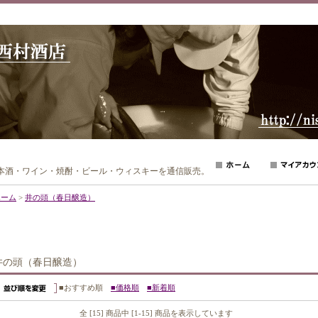
日本酒・ワイン・焼酎・ビール・ウィスキーを通信販売。
ホーム
>
井の頭（春日醸造）
井の頭（春日醸造）
■おすすめ順
■価格順
■新着順
全 [15] 商品中 [1-15] 商品を表示しています