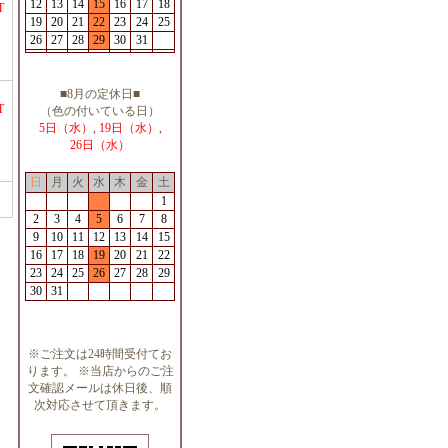
12
13
14
15
16
17
18
T
19
20
21
22
23
24
25
26
27
28
29
30
31
■8月の定休日■
T
（色の付いている日）
5日（水）, 19日（水）,
26日（水）
日
月
火
水
木
金
土
1
2
3
4
5
6
7
8
9
10
11
12
13
14
15
16
17
18
19
20
21
22
23
24
25
26
27
28
29
30
31
※ご注文は24時間受付てお
ります。 ※当店からのご注
文確認メールは休日後、順
次対応させて頂きます。