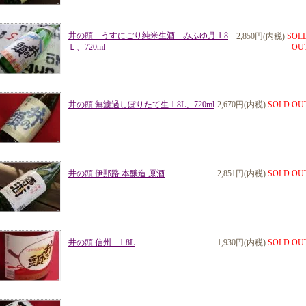
井の頭 うすにごり純米生酒 みふゆ月 1.8
2,850円(内税)
SOL
Ｌ、720ml
OU
井の頭 無濾過しぼりたて生 1.8L、720ml
2,670円(内税)
SOLD OU
井の頭 伊那路 本醸造 原酒
2,851円(内税)
SOLD OU
井の頭 信州 1.8L
1,930円(内税)
SOLD OU