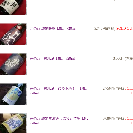
井の頭 純米吟醸 1.8L、720ml
3,740円(内税)
SOLD OU
井の頭 純米酒 1.8L、720ml
3,550円(内税
井の頭 純米酒 ひやおろし 1.8L、
2,750円(内税)
SOL
720ml
OU
井の頭 純米無濾過しぼりたて生 1.8Ｌ、
3,086円(内税)
SOL
720ml
OU