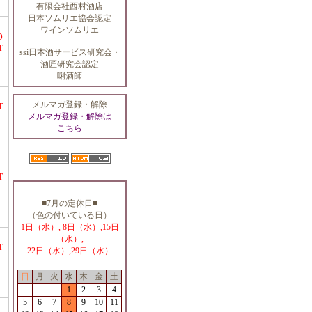
有限会社西村酒店
日本ソムリエ協会認定
ワインソムリエ
D
T
ssi日本酒サービス研究会・
酒匠研究会認定
唎酒師
メルマガ登録・解除
T
メルマガ登録・解除は
こちら
T
■7月の定休日■
（色の付いている日）
1日（水）, 8日（水）,15日
（水）,
T
22日（水）,29日（水）
日
月
火
水
木
金
土
1
2
3
4
5
6
7
8
9
10
11