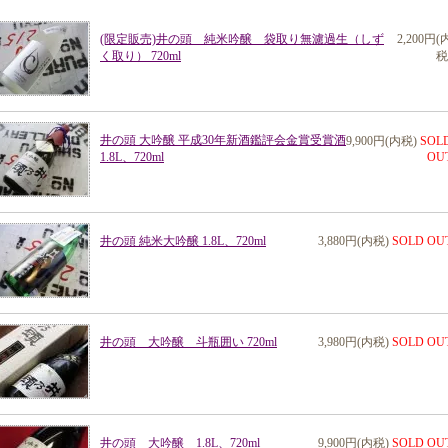
(限定販売)井の頭 純米吟醸 袋取り無濾過生（しず
2,200円(
く取り） 720ml
税
井の頭 大吟醸 平成30年新酒鑑評会金賞受賞酒
9,900円(内税)
SOL
1.8L、720ml
OU
井の頭 純米大吟醸 1.8L、720ml
3,880円(内税)
SOLD OU
井の頭 大吟醸 斗瓶囲い 720ml
3,980円(内税)
SOLD OU
井の頭 大吟醸 1.8L、720ml
9,900円(内税)
SOLD OU