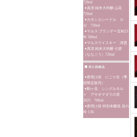
720ml
真澄 純米大吟醸 山花
720ml
カモシカシードル ロ
ゼ 750ml
マルス ブランデー宝剣23
年 500ml
マルスウイスキー 津貫
真澄 純米大吟醸 七號
（ななごう）720ml
夜明け前 にごり生（季
節限定販売）
駒ヶ岳 シングルモル
ト アサギマダラの里
2025 700ml
夜明け前 特別本醸造 辰の
吟 1.8L