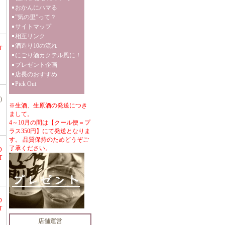
おかんにハマる
”気の里”って？
サイトマップ
相互リンク
酒造り10の流れ
T
にごり酒カクテル風に！
プレゼント企画
店長のおすすめ
Pick Out
)
※生酒、生原酒の発送につき
まして。
4～10月の間は【クール便＝プ
ラス350円】にて発送となりま
す。 品質保持のためどうぞご
了承ください。
D
T
D
T
店舗運営