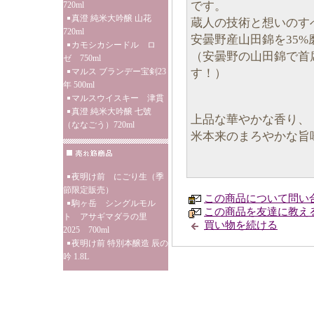
です。
720ml
真澄 純米大吟醸 山花
蔵人の技術と想いのす
720ml
安曇野産山田錦を35%
カモシカシードル ロ
（安曇野の山田錦で首
ゼ 750ml
す！）
マルス ブランデー宝剣23
年 500ml
マルスウイスキー 津貫
真澄 純米大吟醸 七號
上品な華やかな香り、
（ななごう）720ml
米本来のまろやかな旨
夜明け前 にごり生（季
節限定販売）
この商品について問い
駒ヶ岳 シングルモル
この商品を友達に教え
ト アサギマダラの里
買い物を続ける
2025 700ml
夜明け前 特別本醸造 辰の
吟 1.8L