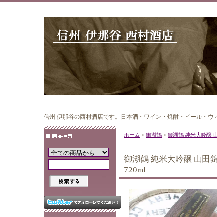
信州 伊那谷の西村酒店です。日本酒・ワイン・焼酎・ビール・ウ
ホーム
>
御湖鶴
>
御湖鶴 純米大吟醸 山
御湖鶴 純米大吟醸 山田
720ml