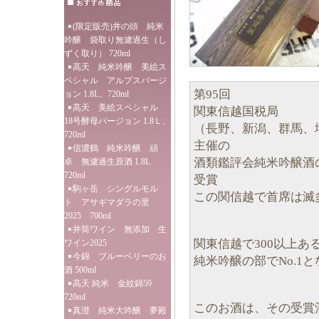
(限定販売)井の頭 純米
吟醸 袋取り無濾過生（し
ずく取り） 720ml
高天 純米吟醸 美絵ス
ペシャル アルプスバージ
第95回
ョン 1.8L、720ml
高天 美絵スペシャル
関東信越国税局
18号酵母バージョン 1.8Ｌ、
（長野、新潟、群馬、
720ml
主催の
信濃鶴 純米吟醸 頑
酒類鑑評会純米吟醸酒
卓 無濾過生原酒 1.8L
720ml
受賞
駒ヶ岳 シングルモル
この関信越で首席は滅
ト アサギマダラの里
2025 700ml
井筒ワイン 無添加 生
関東信越で300以上あ
ワイン2025
今錦 ブルーベリーのお
純米吟醸の部でNo.1
酒 500ml
高天 純米 金紋錦59
720ml
このお酒は、その受賞
真澄 純米大吟醸 夢殿