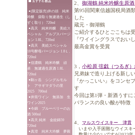
2、
御湖鶴 純米吟醸生原酒
第95回関東信越国税局酒
(限定販売)井の頭 純米
した
吟醸 袋取り無濾過生（し
ずく取り） 720ml
蔵元・御湖鶴
高天 純米吟醸 美絵ス
ご紹介するひとごこちは
ペシャル アルプスバージ
『ワイイングラスでおいし
ョン 1.8L、720ml
高天 美絵スペシャル
最高金賞を受賞
18号酵母バージョン 1.8Ｌ、
720ml
信濃鶴 純米吟醸 頑
3，
小松原 弦戯（つるぎ
卓 無濾過生原酒 1.8L
兄弟妹で造り上げる新し
720ml
駒ヶ岳 シングルモル
『かっこいい』をコンセ
ト アサギマダラの里
す
2025 700ml
今回は第1弾・新酒うすに
井筒ワイン 無添加 生
バランスの良い酸が特徴
ワイン2025
今錦 ブルーベリーのお
酒 500ml
高天 純米 金紋錦59
4、
マルスウイスキー 津貫
720ml
いまや入手困難なウイスキー
真澄 純米大吟醸 夢殿
数量は少ないですが2023年、