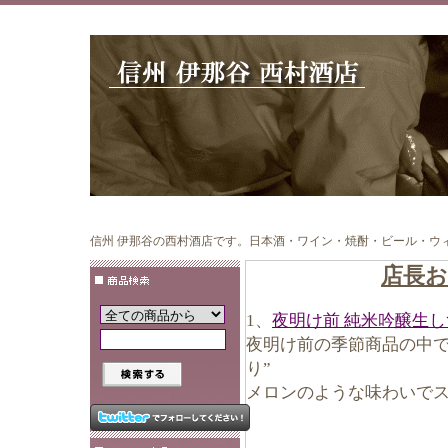
信州 伊那谷の西村酒店です。日本酒・ワイン・焼酎・ビール・ウ
店長
1、
夜明け前 純米吟醸生
夜明け前の季節商品の中で
り”
メロンのような味わいで