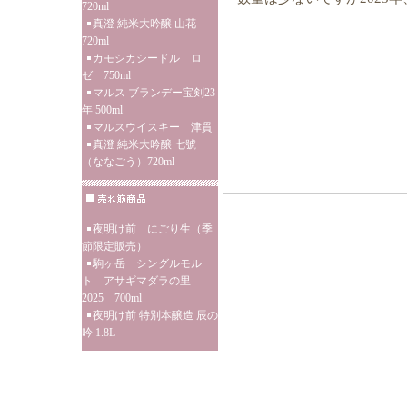
720ml
真澄 純米大吟醸 山花
720ml
カモシカシードル ロ
ゼ 750ml
マルス ブランデー宝剣23
年 500ml
マルスウイスキー 津貫
真澄 純米大吟醸 七號
（ななごう）720ml
夜明け前 にごり生（季
節限定販売）
駒ヶ岳 シングルモル
ト アサギマダラの里
2025 700ml
夜明け前 特別本醸造 辰の
吟 1.8L