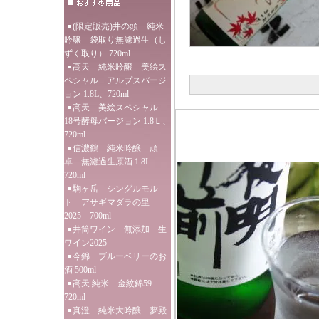
(限定販売)井の頭 純米
吟醸 袋取り無濾過生（し
ずく取り） 720ml
高天 純米吟醸 美絵ス
ペシャル アルプスバージ
ョン 1.8L、720ml
高天 美絵スペシャル
18号酵母バージョン 1.8Ｌ、
720ml
信濃鶴 純米吟醸 頑
卓 無濾過生原酒 1.8L
720ml
駒ヶ岳 シングルモル
ト アサギマダラの里
2025 700ml
井筒ワイン 無添加 生
ワイン2025
今錦 ブルーベリーのお
酒 500ml
高天 純米 金紋錦59
720ml
真澄 純米大吟醸 夢殿