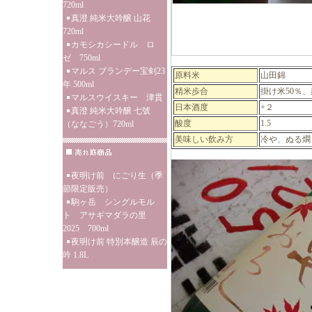
720ml
真澄 純米大吟醸 山花
720ml
カモシカシードル ロ
ゼ 750ml
マルス ブランデー宝剣23
原料米
山田錦
年 500ml
精米歩合
掛け米50％、
マルスウイスキー 津貫
日本酒度
+２
真澄 純米大吟醸 七號
酸度
1.5
（ななごう）720ml
美味しい飲み方
冷や、ぬる燗
夜明け前 にごり生（季
節限定販売）
駒ヶ岳 シングルモル
ト アサギマダラの里
2025 700ml
夜明け前 特別本醸造 辰の
吟 1.8L