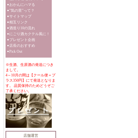
おかんにハマる
”気の里”って？
サイトマップ
相互リンク
酒造り10の流れ
にごり酒カクテル風に！
プレゼント企画
店長のおすすめ
Pick Out
※生酒、生原酒の発送につき
まして。
4～10月の間は【クール便＝プ
ラス350円】にて発送となりま
す。 品質保持のためどうぞご
了承ください。
店舗運営