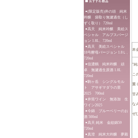
(限定販売)井の頭 純米
吟醸 袋取り無濾過生（し
ずく取り） 720ml
高天 純米吟醸 美絵ス
ペシャル アルプスバージ
ョン 1.8L、720ml
高天 美絵スペシャル
本
18号酵母バージョン 1.8Ｌ、
720ml
信濃鶴 純米吟醸 頑
”
卓 無濾過生原酒 1.8L
こ
720ml
駒ヶ岳 シングルモル
重
ト アサギマダラの里
2025 700ml
甘
井筒ワイン 無添加 生
な
ワイン2025
今錦 ブルーベリーのお
ぜ
酒 500ml
高天 純米 金紋錦59
720ml
真澄 純米大吟醸 夢殿