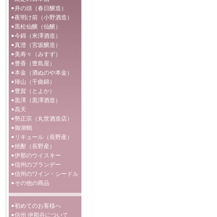
井の頭（春日醸造）
夜明け前（小野酒造）
黒松仙醸（仙醸）
今錦（米澤酒造）
真澄（宮坂醸造）
美寿々（みすず）
豊香（豊島屋）
本金（酒ぬのや本金）
帰山（千曲錦）
豊賀（とよか）
黒澤（黒澤酒造）
高天
勢正宗（丸世酒造店）
御湖鶴
リキュール（長野産）
焼酎（長野産）
伊那のウイスキー
信州のブランデー
信州のワイン・シードル
その他の商品
初めてのお客様へ
信州 伊那谷について