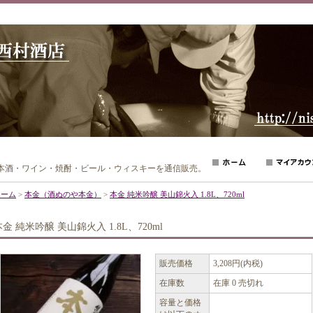
日本酒・ワイン・焼酎・ビール・ウィスキーを通信販売。
ホーム
>
本金（酒ぬのや本金）
>
本金 純米吟醸 美山錦火入 1.8L、720ml
本金 純米吟醸 美山錦火入 1.8L、720ml
販売価格
3,208円(内税)
在庫数
在庫 0 売切れ
容量と価格