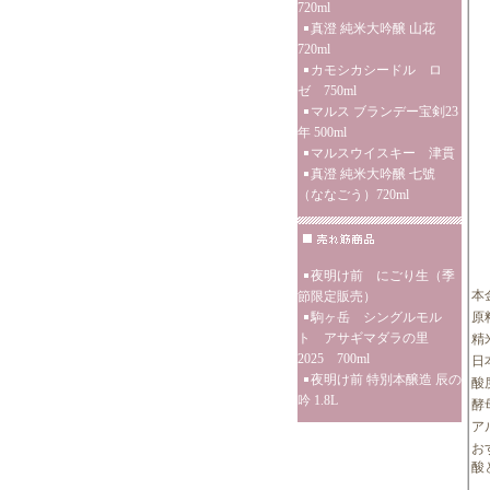
720ml
真澄 純米大吟醸 山花
720ml
カモシカシードル ロ
ゼ 750ml
マルス ブランデー宝剣23
年 500ml
マルスウイスキー 津貫
真澄 純米大吟醸 七號
（ななごう）720ml
夜明け前 にごり生（季
本
節限定販売）
駒ヶ岳 シングルモル
原
ト アサギマダラの里
精
2025 700ml
日
夜明け前 特別本醸造 辰の
酸度
吟 1.8L
酵
ア
お
酸