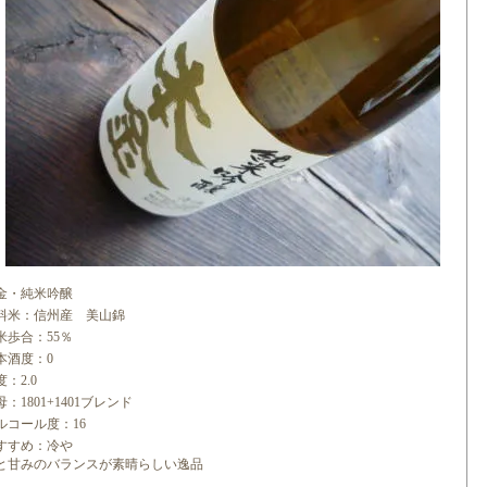
金・純米吟醸
料米：信州産 美山錦
米歩合：55％
本酒度：0
：2.0
母：1801+1401ブレンド
ルコール度：16
すすめ：冷や
と甘みのバランスが素晴らしい逸品