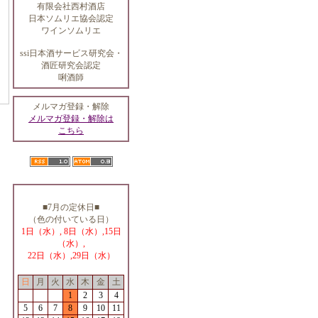
有限会社西村酒店
日本ソムリエ協会認定
ワインソムリエ
ssi日本酒サービス研究会・
酒匠研究会認定
唎酒師
メルマガ登録・解除
メルマガ登録・解除は
こちら
■7月の定休日■
（色の付いている日）
1日（水）, 8日（水）,15日
（水）,
22日（水）,29日（水）
日
月
火
水
木
金
土
1
2
3
4
5
6
7
8
9
10
11