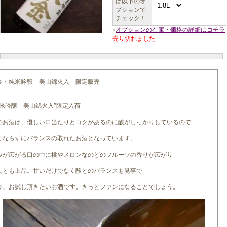
は以下のオ
プションで
チェック！
»
オプションの在庫・価格の詳細はコチラ
売り切れました
金・純米吟醸 美山錦火入 限定販売
純米吟醸 美山錦火入”限定入荷
のお酒は、優しい口当たりとコクがあるのに酸がしっかりしているので
くならずにバランスの取れたお酒となっています。
みが広がる口の中に桃やメロンなのどのフルーツの香りが広がり
んとも上品。甘いだけでなく酸とのバランスも見事で
ひ、お試し頂きたいお酒です。きっとファンになることでしょう。