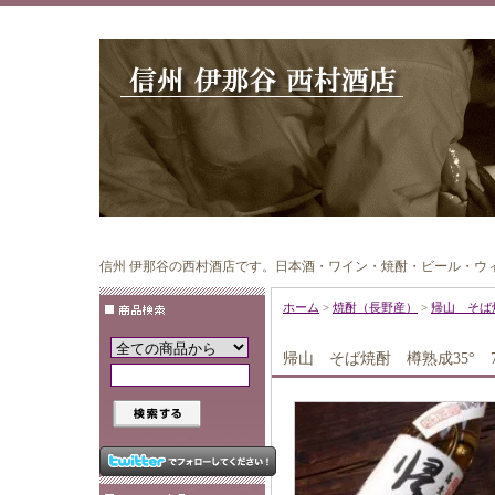
信州 伊那谷の西村酒店です。日本酒・ワイン・焼酎・ビール・ウ
ホーム
>
焼酎（長野産）
>
帰山 そば焼
帰山 そば焼酎 樽熟成35° 72