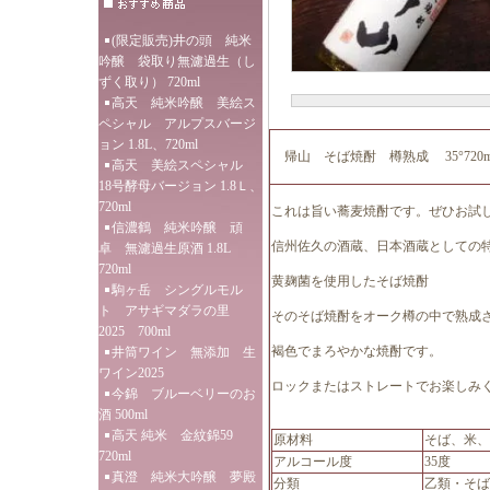
(限定販売)井の頭 純米
吟醸 袋取り無濾過生（し
ずく取り） 720ml
高天 純米吟醸 美絵ス
ペシャル アルプスバージ
ョン 1.8L、720ml
帰山 そば焼酎 樽熟成 35°720m
高天 美絵スペシャル
18号酵母バージョン 1.8Ｌ、
720ml
これは旨い蕎麦焼酎です。ぜひお試
信濃鶴 純米吟醸 頑
信州佐久の酒蔵、日本酒蔵としての
卓 無濾過生原酒 1.8L
720ml
黄麹菌を使用したそば焼酎
駒ヶ岳 シングルモル
ト アサギマダラの里
そのそば焼酎をオーク樽の中で熟成
2025 700ml
褐色でまろやかな焼酎です。
井筒ワイン 無添加 生
ワイン2025
ロックまたはストレートでお楽しみ
今錦 ブルーベリーのお
酒 500ml
高天 純米 金紋錦59
原材料
そば、米、
720ml
アルコール度
35度
真澄 純米大吟醸 夢殿
分類
乙類・そば