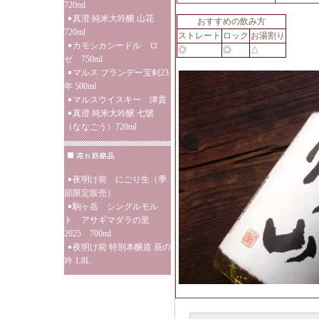
720ml
真澄 純米大吟醸 山花
おすすめの飲み方
720ml
ストレート
ロック
お湯割り
カモシカシードル ロ
◎
◎
△
ゼ 750ml
マルス ブランデー宝剣23
年 500ml
マルスウイスキー 津貫
真澄 純米大吟醸 七號
（ななごう）720ml
夜明け前 にごり生（季
節限定販売）
駒ヶ岳 シングルモル
ト アサギマダラの里
2025 700ml
夜明け前 特別本醸造 辰の
吟 1.8L