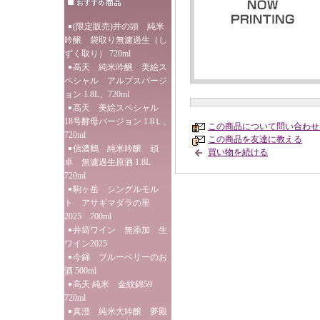
(限定販売)井の頭 純米
吟醸 袋取り無濾過生（し
ずく取り） 720ml
高天 純米吟醸 美絵ス
ペシャル アルプスバージ
ョン 1.8L、720ml
高天 美絵スペシャル
18号酵母バージョン 1.8Ｌ、
この商品について問い合わせ
720ml
この商品を友達に教える
信濃鶴 純米吟醸 頑
買い物を続ける
卓 無濾過生原酒 1.8L
720ml
駒ヶ岳 シングルモル
ト アサギマダラの里
2025 700ml
井筒ワイン 無添加 生
ワイン2025
今錦 ブルーベリーのお
酒 500ml
高天 純米 金紋錦59
720ml
真澄 純米大吟醸 夢殿