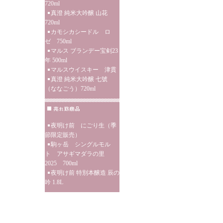
720ml
真澄 純米大吟醸 山花
720ml
カモシカシードル ロ
ゼ 750ml
マルス ブランデー宝剣23
年 500ml
マルスウイスキー 津貫
真澄 純米大吟醸 七號
（ななごう）720ml
夜明け前 にごり生（季
節限定販売）
駒ヶ岳 シングルモル
ト アサギマダラの里
2025 700ml
夜明け前 特別本醸造 辰の
吟 1.8L