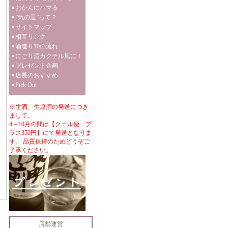
おかんにハマる
”気の里”って？
サイトマップ
相互リンク
酒造り10の流れ
にごり酒カクテル風に！
プレゼント企画
店長のおすすめ
Pick Out
※生酒、生原酒の発送につき
まして。
4～10月の間は【クール便＝プ
ラス350円】にて発送となりま
す。 品質保持のためどうぞご
了承ください。
店舗運営