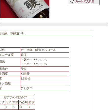
松仙醸 本醸造1.8Ｌ
材料
米、米麹、醸造アルコール
ルコール度
15度
・麹米：ひとごこち
用米
・掛米：ひとごこち
米歩合
70％
本酒度
+3前後
度
1.1前後
ミノ酸度
母
アルプス
おすすめの飲み方
ック
冷酒
室温
ぬる燗
熱燗
○
△
◎
○