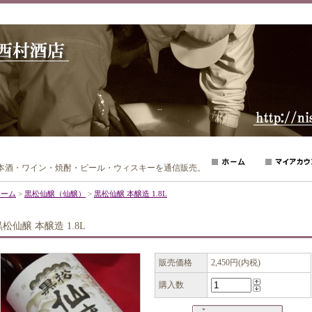
日本酒・ワイン・焼酎・ビール・ウィスキーを通信販売。
ホーム
>
黒松仙醸（仙醸）
>
黒松仙醸 本醸造 1.8L
黒松仙醸 本醸造 1.8L
販売価格
2,450円(内税)
購入数