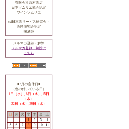
有限会社西村酒店
日本ソムリエ協会認定
ワインソムリエ
ssi日本酒サービス研究会・
酒匠研究会認定
唎酒師
メルマガ登録・解除
メルマガ登録・解除は
こちら
■7月の定休日■
（色の付いている日）
1日（水）, 8日（水）,15日
（水）,
22日（水）,29日（水）
日
月
火
水
木
金
土
1
2
3
4
5
6
7
8
9
10
11