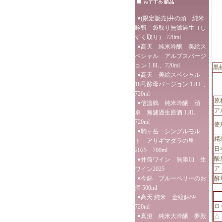
(限定販売)井の頭 純米
吟醸 袋取り無濾過生（し
ずく取り） 720ml
高天 純米吟醸 美絵ス
ペシャル アルプスバージ
ョン 1.8L、720ml
黒
高天 美絵スペシャル
18号酵母バージョン 1.8Ｌ、
720ml
原
信濃鶴 純米吟醸 頑
ア
卓 無濾過生原酒 1.8L
720ml
使
駒ヶ岳 シングルモル
精
ト アサギマダラの里
日
2025 700ml
酸
井筒ワイン 無添加 生
ア
ワイン2025
今錦 ブルーベリーのお
酵
酒 500ml
高天 純米 金紋錦59
ロ
720ml
真澄 純米大吟醸 夢殿
△