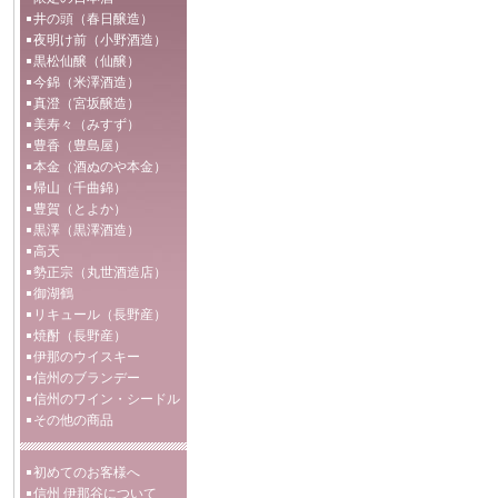
井の頭（春日醸造）
夜明け前（小野酒造）
黒松仙醸（仙醸）
今錦（米澤酒造）
真澄（宮坂醸造）
美寿々（みすず）
豊香（豊島屋）
本金（酒ぬのや本金）
帰山（千曲錦）
豊賀（とよか）
黒澤（黒澤酒造）
高天
勢正宗（丸世酒造店）
御湖鶴
リキュール（長野産）
焼酎（長野産）
伊那のウイスキー
信州のブランデー
信州のワイン・シードル
その他の商品
初めてのお客様へ
信州 伊那谷について