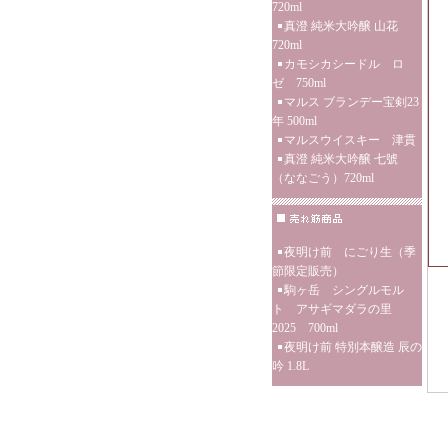
720ml
真澄 純米大吟醸 山花
720ml
カモシカシードル ロ
ゼ 750ml
マルス ブランデー宝剣23
年 500ml
マルスウイスキー 津貫
真澄 純米大吟醸 七號
（ななごう）720ml
夜明け前 にごり生（季
節限定販売）
駒ヶ岳 シングルモル
ト アサギマダラの里
2025 700ml
夜明け前 特別本醸造 辰の
吟 1.8L