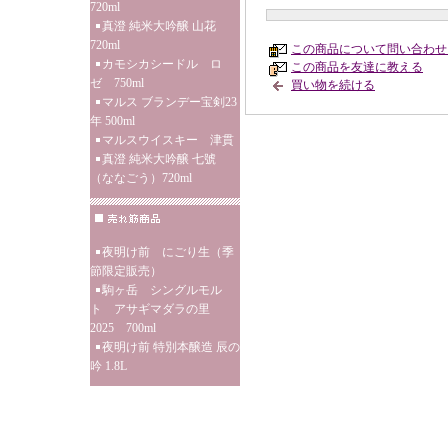
720ml
真澄 純米大吟醸 山花
720ml
この商品について問い合わせ
カモシカシードル ロ
この商品を友達に教える
ゼ 750ml
買い物を続ける
マルス ブランデー宝剣23
年 500ml
マルスウイスキー 津貫
真澄 純米大吟醸 七號
（ななごう）720ml
夜明け前 にごり生（季
節限定販売）
駒ヶ岳 シングルモル
ト アサギマダラの里
2025 700ml
夜明け前 特別本醸造 辰の
吟 1.8L