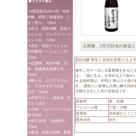
(限定販売)井の頭 純米
吟醸 袋取り無濾過生（し
ずく取り） 720ml
高天 純米吟醸 美絵ス
ペシャル アルプスバージ
ョン 1.8L、720ml
高天 美絵スペシャル
入荷後、2月10日頃の発送
18号酵母バージョン 1.8Ｌ、
720ml
黒松仙醸 寒造り 純米生原酒 だるま市し
信濃鶴 純米吟醸 頑
卓 無濾過生原酒 1.8L
毎年二月十一日に五穀豊穣を祈るだる
720ml
は、「福だるま」を求める人で賑わい
駒ヶ岳 シングルモル
れる純米酒は、年明け 寒の入り後の
す。 酒造りに最適な次期に醸す純米
ト アサギマダラの里
大限引き出した冬の芸術品です。
2025 700ml
井筒ワイン 無添加 生
原材料
米、米麹
ワイン2025
アルコール度
17度～18度
今錦 ブルーベリーのお
使用米
信州産ひとごこち
酒 500ml
精米歩合
60％
高天 純米 金紋錦59
720ml
真澄 純米大吟醸 夢殿