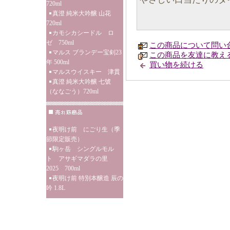
720ml
真澄 純米大吟醸 山花
720ml
カモシカシードル ロ
ゼ 750ml
この商品について問い
マルス ブランデー宝剣23
この商品を友達に教え
年 500ml
買い物を続ける
マルスウイスキー 津貫
真澄 純米大吟醸 七號
（ななごう）720ml
夜明け前 にごり生（季
節限定販売）
駒ヶ岳 シングルモル
ト アサギマダラの里
2025 700ml
夜明け前 特別本醸造 辰の
吟 1.8L