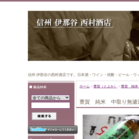
信州 伊那谷の西村酒店です。日本酒・ワイン・焼酎・ビール・ウ
ホーム
>
豊賀（とよか）
>
豊賀 純米 
豊賀 純米 中取り無濾過生原