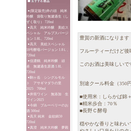
(限定販売)井の頭 純米
吟醸 袋取り無濾過生（し
ずく取り） 720ml
高天 純米吟醸 美絵ス
ペシャル アルプスバージ
豊賀の新酒になります
ョン 1.8L、720ml
高天 美絵スペシャル
18号酵母バージョン 1.8Ｌ、
フルーティーだけど後
720ml
信濃鶴 純米吟醸 頑
このお酒は美味しいで
卓 無濾過生原酒 1.8L
720ml
駒ヶ岳 シングルモル
別途クール料金（35
ト アサギマダラの里
2025 700ml
井筒ワイン 無添加 生
■使用米：しらかば錦
ワイン2025
■精米歩合：70％
今錦 ブルーベリーのお
■長野Ｃ酵母
酒 500ml
高天 純米 金紋錦59
720ml
穏やかな香りと味わい
真澄 純米大吟醸 夢殿
やさしい口当たりのタ