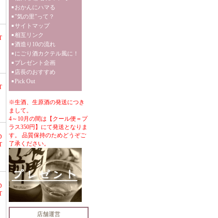
おかんにハマる
”気の里”って？
サイトマップ
相互リンク
T
酒造り10の流れ
にごり酒カクテル風に！
プレゼント企画
店長のおすすめ
Pick Out
T
※生酒、生原酒の発送につき
まして。
4～10月の間は【クール便＝プ
ラス350円】にて発送となりま
す。 品質保持のためどうぞご
D
了承ください。
T
D
T
店舗運営