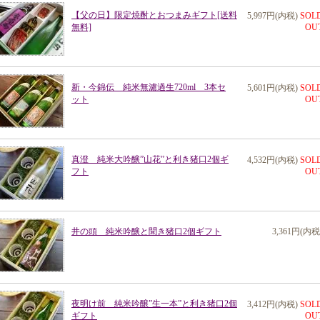
【父の日】限定焼酎とおつまみギフト[送料
5,997円(内税)
SOL
無料]
OU
新・今錦伝 純米無濾過生720ml 3本セ
5,601円(内税)
SOL
ット
OU
真澄 純米大吟醸”山花”と利き猪口2個ギ
4,532円(内税)
SOL
フト
OU
井の頭 純米吟醸と聞き猪口2個ギフト
3,361円(内税
夜明け前 純米吟醸”生一本”と利き猪口2個
3,412円(内税)
SOL
ギフト
OU