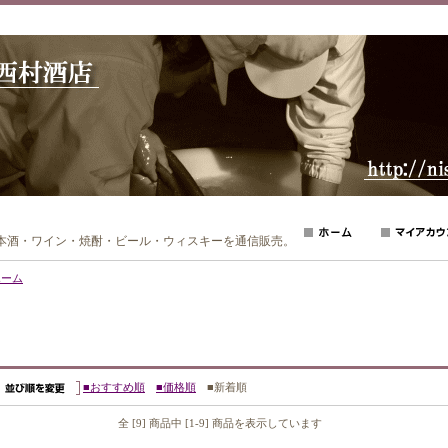
日本酒・ワイン・焼酎・ビール・ウィスキーを通信販売。
ホーム
■おすすめ順
■価格順
■新着順
全 [9] 商品中 [1-9] 商品を表示しています