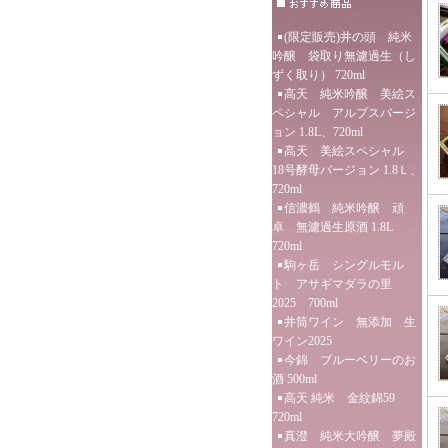
(限定販売)井の頭 純米
吟醸 袋取り無濾過生（し
ずく取り） 720ml
高天 純米吟醸 美絵ス
ペシャル アルプスバージ
ョン 1.8L、720ml
高天 美絵スペシャル
18号酵母バージョン 1.8Ｌ、
720ml
信濃鶴 純米吟醸 頑
卓 無濾過生原酒 1.8L
720ml
駒ヶ岳 シングルモル
ト アサギマダラの里
2025 700ml
井筒ワイン 無添加 生
ワイン2025
今錦 ブルーベリーのお
酒 500ml
高天 純米 金紋錦59
720ml
真澄 純米大吟醸 夢殿