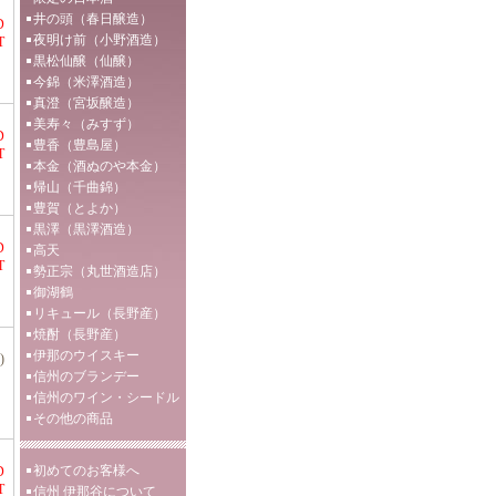
井の頭（春日醸造）
D
夜明け前（小野酒造）
T
黒松仙醸（仙醸）
今錦（米澤酒造）
真澄（宮坂醸造）
美寿々（みすず）
D
豊香（豊島屋）
T
本金（酒ぬのや本金）
帰山（千曲錦）
豊賀（とよか）
黒澤（黒澤酒造）
D
高天
T
勢正宗（丸世酒造店）
御湖鶴
リキュール（長野産）
焼酎（長野産）
伊那のウイスキー
)
信州のブランデー
信州のワイン・シードル
その他の商品
初めてのお客様へ
D
T
信州 伊那谷について