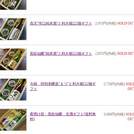
高天”辛口純米酒”と利き猪口2個ギフト
2,953円(内税)
SOLD OU
黒松仙醸”純米酒”と利き猪口2個ギフト
2,851円(内税)
SOLD OU
今錦 特別本醸造”まつ”と利き猪口2個ギ
2,750円(内税)
SOL
フト
OU
夜明け前・黒松仙醸 生酒ギフト[送料無
3,666円(内税)
SOL
料]
OU