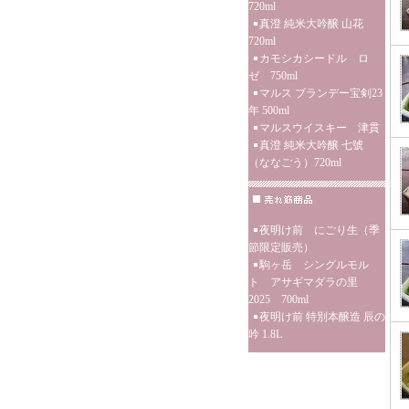
720ml
真澄 純米大吟醸 山花
720ml
カモシカシードル ロ
ゼ 750ml
マルス ブランデー宝剣23
年 500ml
マルスウイスキー 津貫
真澄 純米大吟醸 七號
（ななごう）720ml
夜明け前 にごり生（季
節限定販売）
駒ヶ岳 シングルモル
ト アサギマダラの里
2025 700ml
夜明け前 特別本醸造 辰の
吟 1.8L