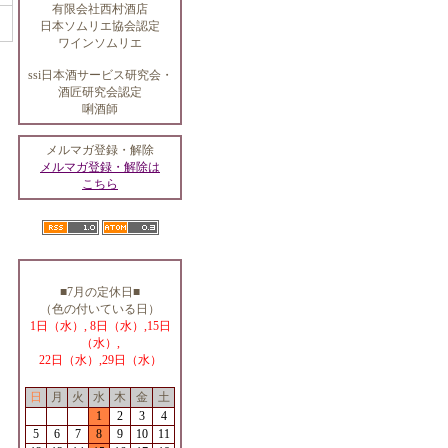
有限会社西村酒店
日本ソムリエ協会認定
ワインソムリエ
ssi日本酒サービス研究会・
酒匠研究会認定
唎酒師
メルマガ登録・解除
メルマガ登録・解除は
こちら
■7月の定休日■
（色の付いている日）
1日（水）, 8日（水）,15日
（水）,
22日（水）,29日（水）
日
月
火
水
木
金
土
1
2
3
4
5
6
7
8
9
10
11